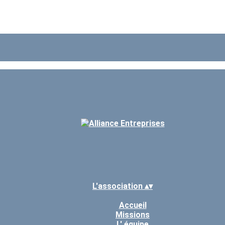
L'association
▴
▾
Accueil
Missions
L' équipe