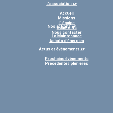
L'association
▴
▾
Accueil
Missions
L' équipe
Nos actions
▴
▾
Adhérents
Nous contacter
La Maintenance
Achats d'énergies
Actus et événements
▴
▾
Prochains événements
Précédentes plénières