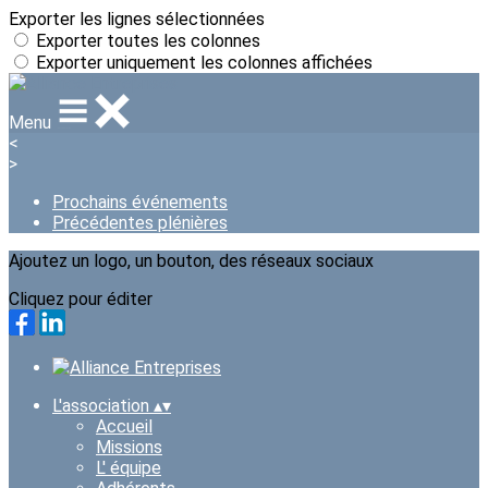
Exporter les lignes sélectionnées
Exporter toutes les colonnes
Exporter uniquement les colonnes affichées
Menu
<
>
Prochains événements
Précédentes plénières
Ajoutez un logo, un bouton, des réseaux sociaux
Cliquez pour éditer
L'association
▴
▾
Accueil
Missions
L' équipe