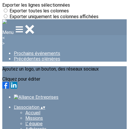
Exporter les lignes sélectionnées
Exporter toutes les colonnes
Exporter uniquement les colonnes affichées
Menu
<
>
Prochains événements
Précédentes plénières
Ajoutez un logo, un bouton, des réseaux sociaux
Cliquez pour éditer
L'association
▴
▾
Accueil
Missions
L' équipe