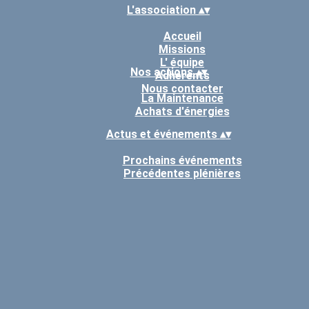
L'association
▴
▾
Accueil
Missions
L' équipe
Nos actions
▴
▾
Adhérents
Nous contacter
La Maintenance
Achats d'énergies
Actus et événements
▴
▾
Prochains événements
Précédentes plénières