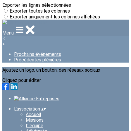
Exporter les lignes sélectionnées
Exporter toutes les colonnes
Exporter uniquement les colonnes affichées
Menu
<
>
Prochains événements
Précédentes plénières
Ajoutez un logo, un bouton, des réseaux sociaux
Cliquez pour éditer
L'association
▴
▾
Accueil
Missions
L' équipe