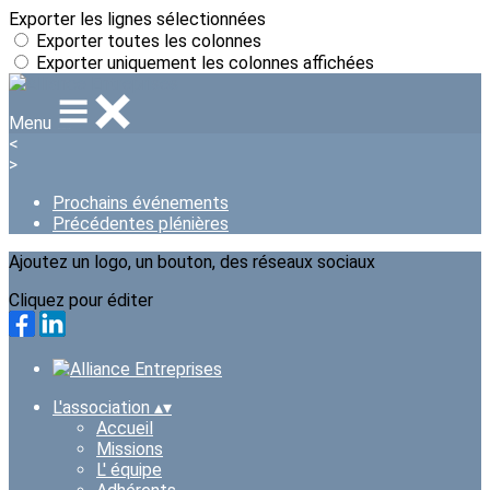
Exporter les lignes sélectionnées
Exporter toutes les colonnes
Exporter uniquement les colonnes affichées
Menu
<
>
Prochains événements
Précédentes plénières
Ajoutez un logo, un bouton, des réseaux sociaux
Cliquez pour éditer
L'association
▴
▾
Accueil
Missions
L' équipe