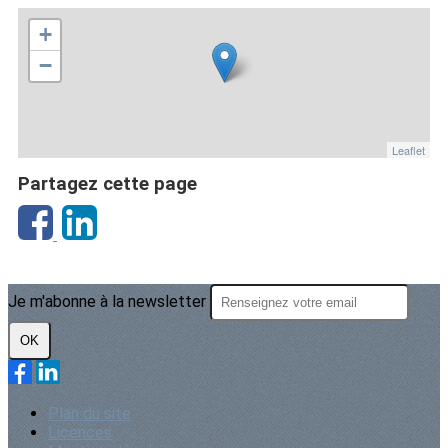
+
−
Leaflet
Partagez cette page
Je m'abonne à la newsletter
OK
Plan du site
Licences