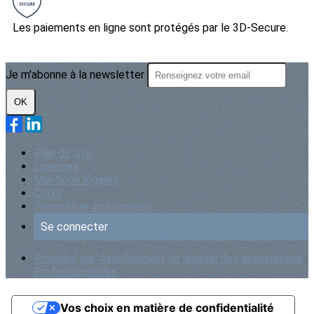
Les paiements en ligne sont protégés par le 3D-Secure.
Je m'abonne à la newsletter
OK
Plan du site
Licences
Mentions légales
CGUV
Paramétrer vos cookies
Se connecter
Propulsé par AssoConnect, le logiciel des associations
Professionnelles
Vos choix en matière de confidentialité