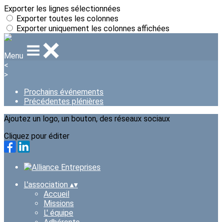
Exporter les lignes sélectionnées
Exporter toutes les colonnes
Exporter uniquement les colonnes affichées
Menu
<
>
Prochains événements
Précédentes plénières
Ajoutez un logo, un bouton, des réseaux sociaux
Cliquez pour éditer
L'association
▴
▾
Accueil
Missions
L' équipe