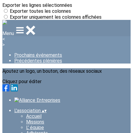
Exporter les lignes sélectionnées
Exporter toutes les colonnes
Exporter uniquement les colonnes affichées
Menu
<
>
Prochains événements
Précédentes plénières
Ajoutez un logo, un bouton, des réseaux sociaux
Cliquez pour éditer
L'association
▴
▾
Accueil
Missions
L' équipe