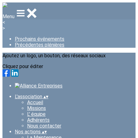
Menu
<
>
Prochains événements
Précédentes plénières
Ajoutez un logo, un bouton, des réseaux sociaux
Cliquez pour éditer
L'association
▴
▾
Accueil
Missions
L' équipe
Adhérents
Nous contacter
Nos actions
▴
▾
La Maintenance