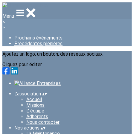
Menu
<
>
Prochains événements
Précédentes plénières
Ajoutez un logo, un bouton, des réseaux sociaux
Cliquez pour éditer
L'association
▴
▾
Accueil
Missions
L' équipe
Adhérents
Nous contacter
Nos actions
▴
▾
La Maintenance