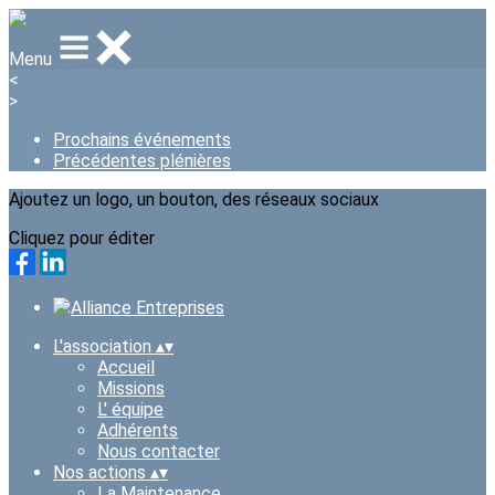
Menu
<
>
Prochains événements
Précédentes plénières
Ajoutez un logo, un bouton, des réseaux sociaux
Cliquez pour éditer
L'association
▴
▾
Accueil
Missions
L' équipe
Adhérents
Nous contacter
Nos actions
▴
▾
La Maintenance