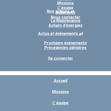
Missions
L' équipe
Nos actions
▴
▾
Adhérents
Nous contacter
La Maintenance
Achats d'énergies
Actus et événements
▴
▾
Prochains événements
Précédentes plénières
Se connecter
Accueil
Missions
L' équipe