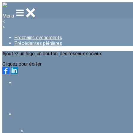
Menu
<
>
Prochains événements
Précédentes plénières
Ajoutez un logo, un bouton, des réseaux sociaux
Cliquez pour éditer