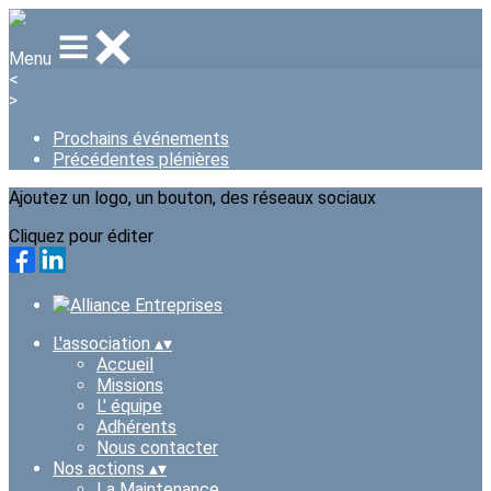
Menu
<
>
Prochains événements
Précédentes plénières
Ajoutez un logo, un bouton, des réseaux sociaux
Cliquez pour éditer
L'association
▴
▾
Accueil
Missions
L' équipe
Adhérents
Nous contacter
Nos actions
▴
▾
La Maintenance